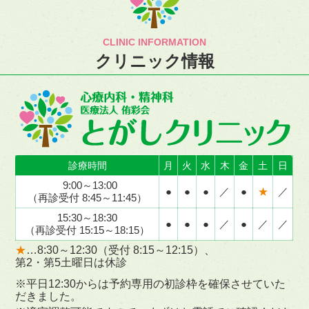
CLINIC INFORMATION
クリニック情報
診療時間
月
火
水
木
金
土
日
9:00～13:00
●
●
●
／
●
★
／
（再診受付 8:45～11:45）
15:30～18:30
●
●
●
／
●
／
／
（再診受付 15:15～18:15）
★
…8:30～12:30（受付 8:15～12:15）、
第2・第5土曜日は休診
※平日12:30からは予約専用の初診枠を確保させていた
だきました。