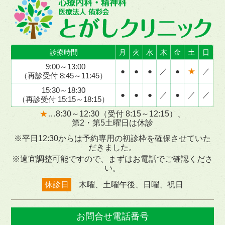
診療時間
月
火
水
木
金
土
日
9:00～13:00
●
●
●
／
●
★
／
（再診受付 8:45～11:45）
15:30～18:30
●
●
●
／
●
／
／
（再診受付 15:15～18:15）
★
…8:30～12:30（受付 8:15～12:15）、
第2・第5土曜日は休診
※平日12:30からは予約専用の初診枠を確保させていた
だきました。
※適宜調整可能ですので、まずはお電話でご確認くださ
い。
休診日
木曜、土曜午後、日曜、祝日
お問合せ電話番号