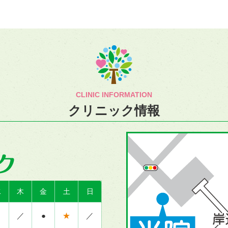
CLINIC INFORMATION
クリニック情報
水
木
金
土
日
／
●
★
／