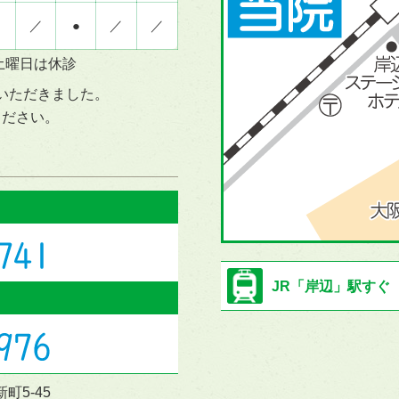
／
●
／
／
土曜日は休診
ていただきました。
ください。
JR「岸辺」駅すぐ
町5-45